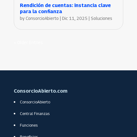
Rendición de cuentas: instancia clave
para la confianza
by
ConsorcioAbierto
|
Dic 11, 2025
|
Soluciones
« Older Entries
ConsorcioAbierto.com
ConsorcioAbierto
Central Finanzas
Funciones
Beneficios