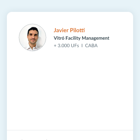
“Desde el inicio nos propusimos
llegar con calidad de servicio para
nuestros clientes y
ConsorcioAbierto nos resultó una
solución completa”.